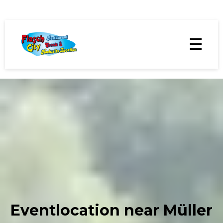
☰
Eventlocation near Müller