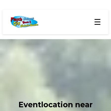
☰
Eventlocation near