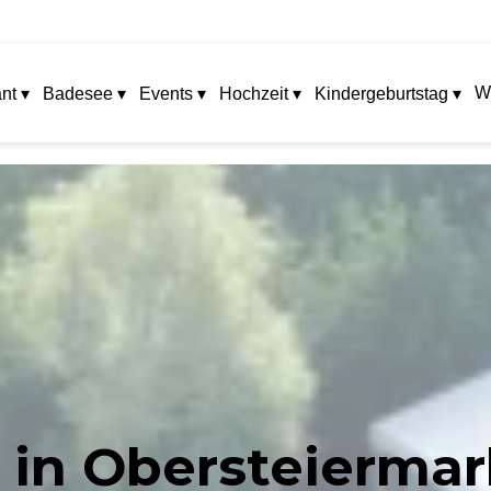
W
nt ▾
Badesee ▾
Events ▾
Hochzeit ▾
Kindergeburtstag ▾
 in Obersteiermark