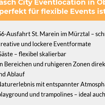
asch City Eventlocation in O
perfekt für flexible Events is
6-Ausfahrt St. Marein im Mürztal – sch
 kreative und lockere Eventformate
ste – flexibel skalierbar
n Bereichen und ruhigeren Zonen direk
und Ablauf
Naturerlebnis mit entspannter Atmosph
playground und trampolines – ideal auc