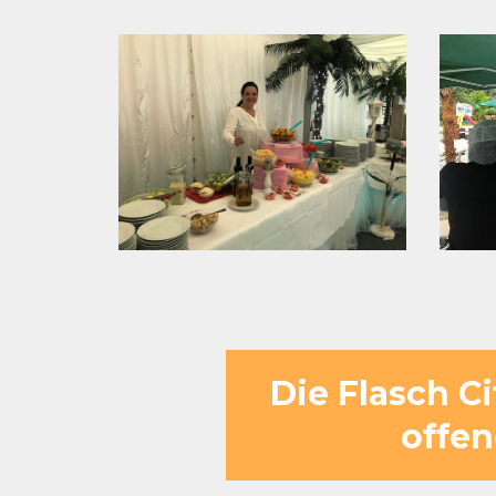
Die Flasch C
offen