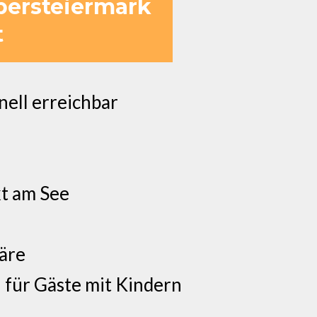
bersteiermark
t
nell erreichbar
t am See
äre
h für Gäste mit Kindern