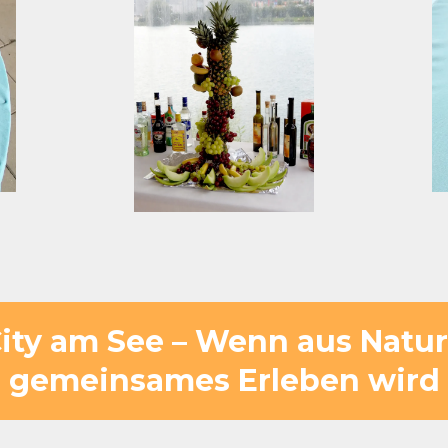
City am See – Wenn aus Natur
gemeinsames Erleben wird