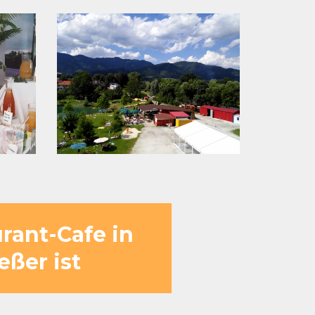
rant-Cafe in
eßer ist