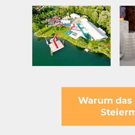
Warum das F
Steierm