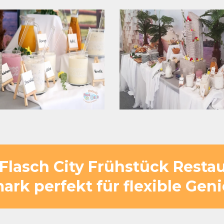
lasch City Frühstück Restau
ark perfekt für flexible Geni