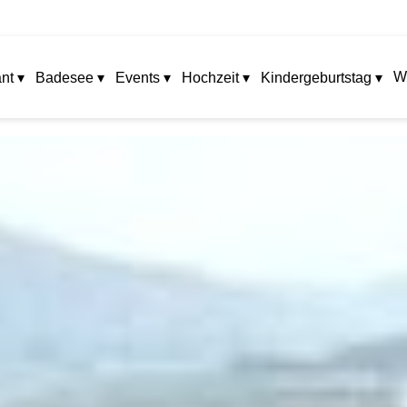
W
nt ▾
Badesee ▾
Events ▾
Hochzeit ▾
Kindergeburtstag ▾