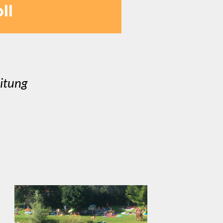
ll
eitung