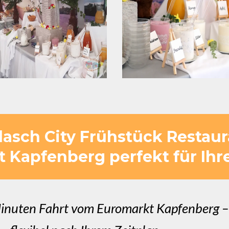
asch City Frühstück Restaur
 Kapfenberg perfekt für Ihren
inuten Fahrt vom Euromarkt Kapfenberg – 