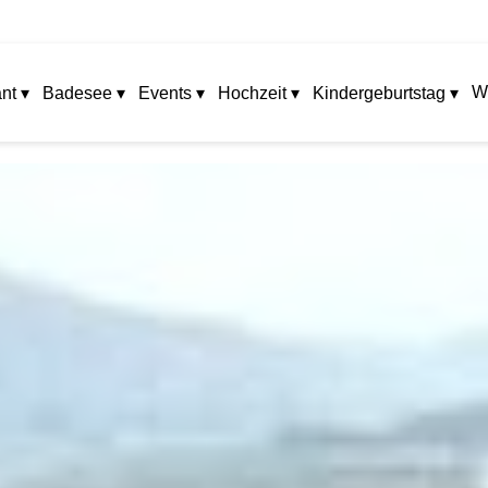
W
nt ▾
Badesee ▾
Events ▾
Hochzeit ▾
Kindergeburtstag ▾