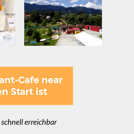
ant-Cafe near
 Start ist
schnell erreichbar