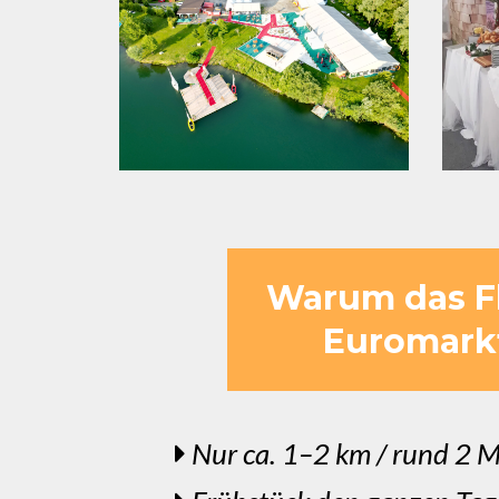
Warum das Fl
Euromarkt
Nur ca. 1–2 km / rund 2 M