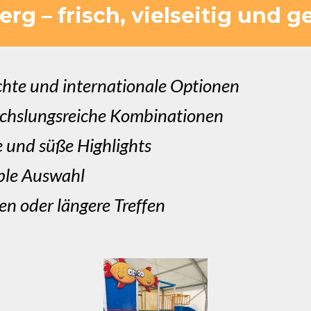
rg – frisch, vielseitig und g
chte und internationale Optionen
chslungsreiche Kombinationen
e und süße Highlights
ible Auswahl
en oder längere Treffen