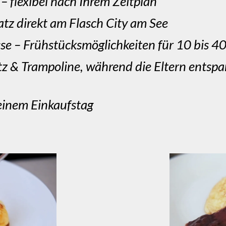
– flexibel nach Ihrem Zeitplan
atz direkt am Flasch City am See
se – Frühstücksmöglichkeiten für 10 bis 4
atz & Trampoline, während die Eltern entsp
einem Einkaufstag