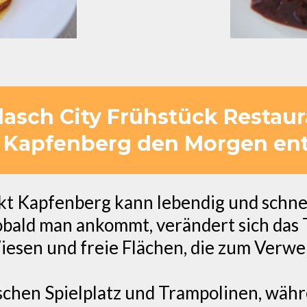
asch City Frühstück Restaur
 Kapfenberg den Morgen ent
t Kapfenberg kann lebendig und schnel
Sobald man ankommt, verändert sich das
iesen und freie Flächen, die zum Verwei
ischen Spielplatz und Trampolinen, wäh