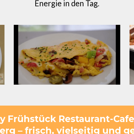
Energie in den Tag.
ty Frühstück Restaurant-Caf
rg – frisch, vielseitig und g