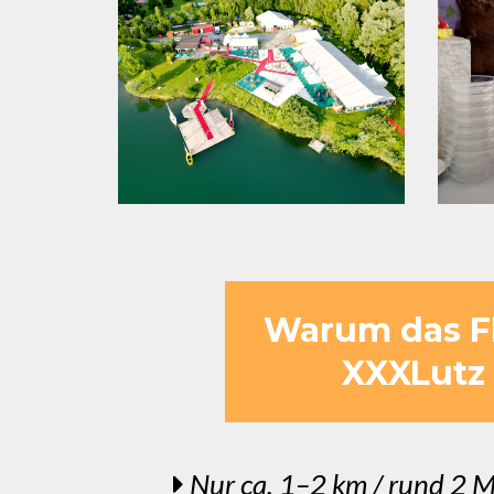
Warum das Fl
XXXLutz 
Nur ca. 1–2 km / rund 2 M