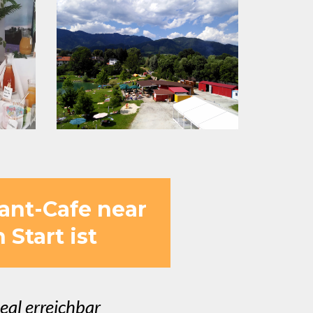
ant-Cafe near
Start ist
eal erreichbar