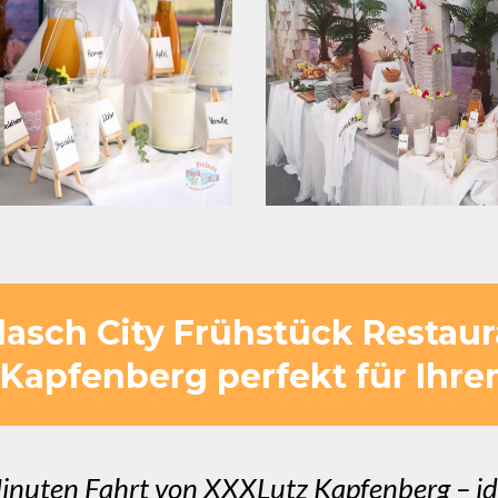
asch City Frühstück Restaur
Kapfenberg perfekt für Ihren 
inuten Fahrt von XXXLutz Kapfenberg – id