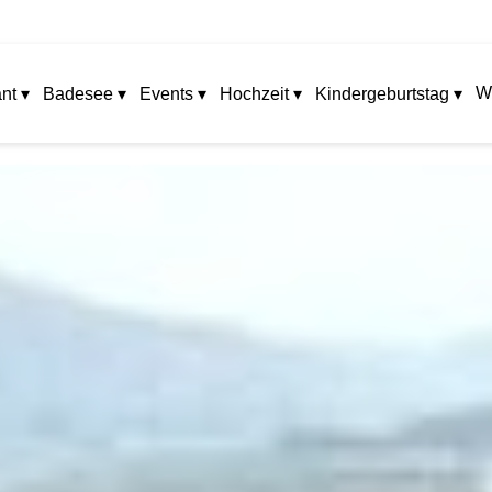
W
nt ▾
Badesee ▾
Events ▾
Hochzeit ▾
Kindergeburtstag ▾