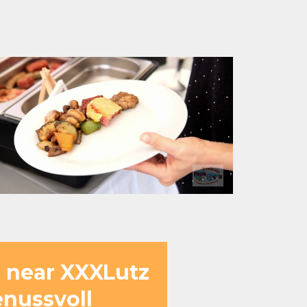
e near XXXLutz
enussvoll