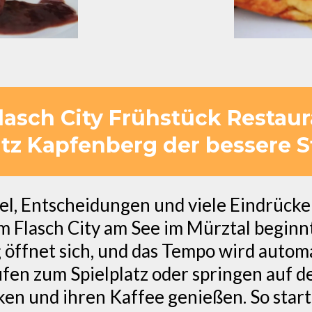
asch City Frühstück Restaur
z Kapfenberg der bessere St
l, Entscheidungen und viele Eindrücke
m Flasch City am See im Mürztal beginnt
öffnet sich, und das Tempo wird automa
laufen zum Spielplatz oder springen auf
n und ihren Kaffee genießen. So start