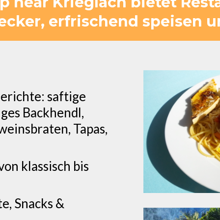
 near Krieglach bietet Rest
lecker, erfrischend speisen 
erichte: saftige
ges Backhendl,
hweinsbraten, Tapas,
on klassisch bis
te, Snacks &