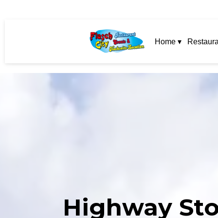
Home ▾
Restaura
Highway Stop