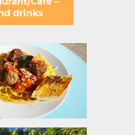
aurant/Cafe –
und drinks