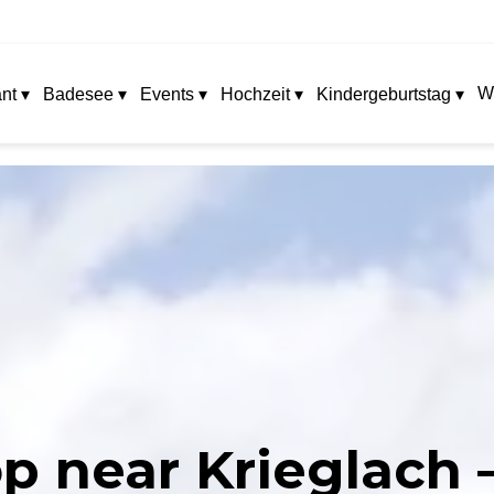
W
nt ▾
Badesee ▾
Events ▾
Hochzeit ▾
Kindergeburtstag ▾
 near Krieglach 