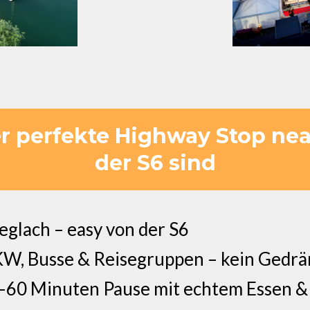
 perfekte Highway Stop nea
der S6 sind
glach – easy von der S6
KW, Busse & Reisegruppen – kein Gedr
0–60 Minuten Pause mit echtem Essen 