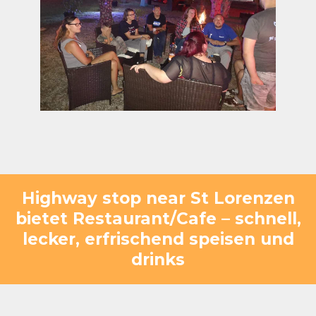
Highway stop near St Lorenzen
bietet Restaurant/Cafe – schnell,
lecker, erfrischend speisen und
drinks