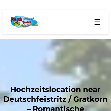
☰
Hochzeitslocation near
Deutschfeistritz / Gratkorn
– Romantische