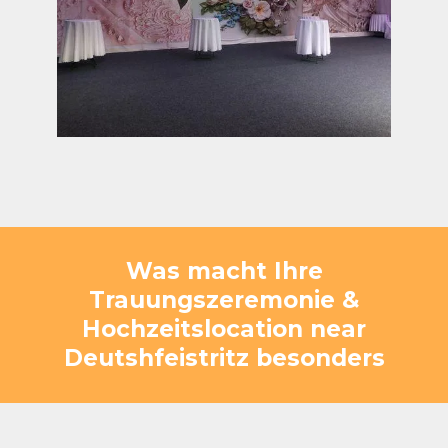
Was macht Ihre
Trauungszeremonie &
Hochzeitslocation near
Deutshfeistritz besonders