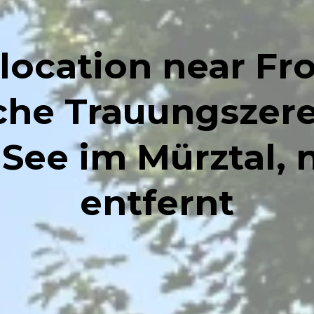
location near Fro
che Trauungszer
 See im Mürztal,
entfernt