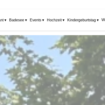
W
nt ▾
Badesee ▾
Events ▾
Hochzeit ▾
Kindergeburtstag ▾