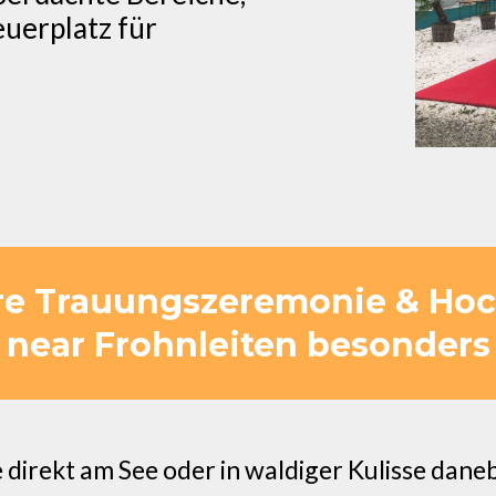
uerplatz für
re Trauungszeremonie & Hoch
near Frohnleiten besonders
irekt am See oder in waldiger Kulisse dane