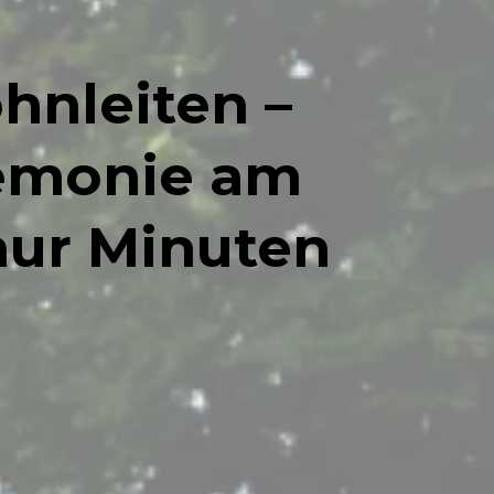
hnleiten –
emonie am
 nur Minuten