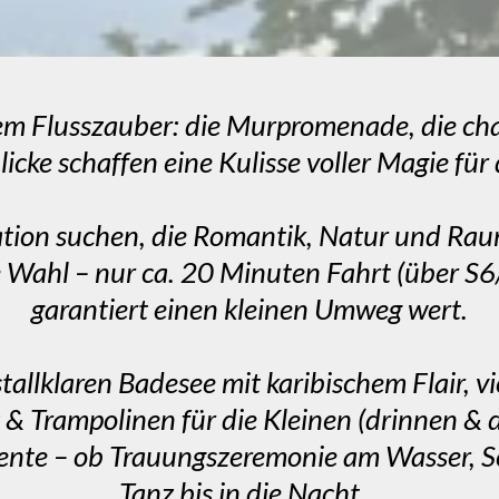
nem Flusszauber: die Murpromenade, die cha
icke schaffen eine Kulisse voller Magie fü
tion suchen, die Romantik, Natur und Raum 
e Wahl – nur ca. 20 Minuten Fahrt (über S6
garantiert einen kleinen Umweg wert.
istallklaren Badesee mit karibischem Flair, 
 & Trampolinen für die Kleinen (drinnen &
ente – ob Trauungszeremonie am Wasser, 
Tanz bis in die Nacht.