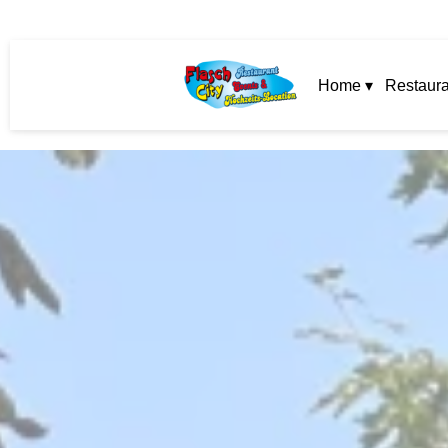
Home ▾
Restaura