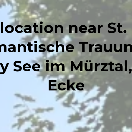
location near St.
omantische Trauu
y See im Mürztal
Ecke