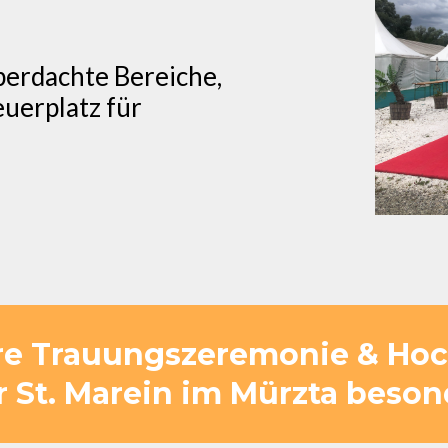
berdachte Bereiche,
uerplatz für
re Trauungszeremonie & Hoch
r St. Marein im Mürzta beson