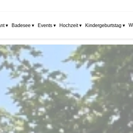
W
nt ▾
Badesee ▾
Events ▾
Hochzeit ▾
Kindergeburtstag ▾