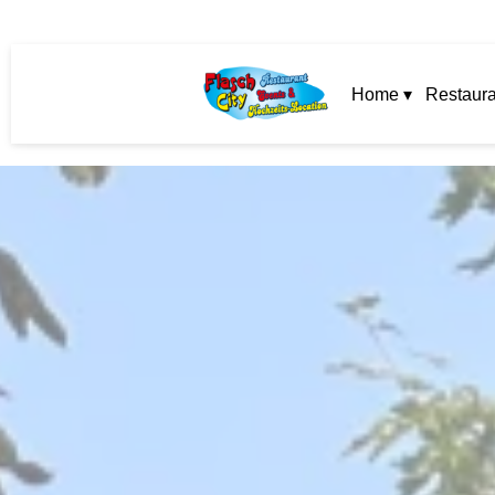
Home ▾
Restaura