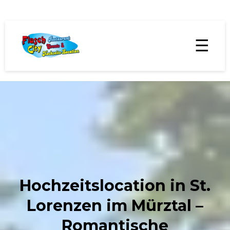
☰
Hochzeitslocation in St.
Lorenzen im Mürztal –
Romantische