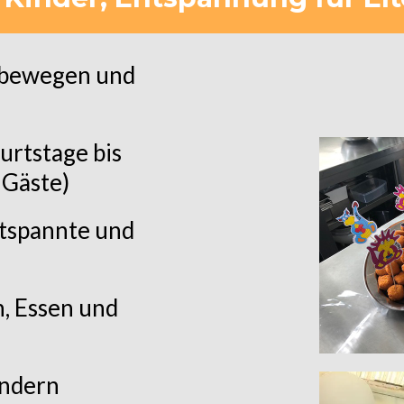
i bewegen und
urtstage bis
 Gäste)
ntspannte und
, Essen und
indern