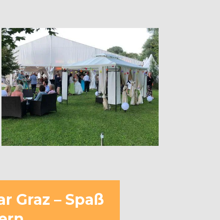
ar Graz – Spaß
tern