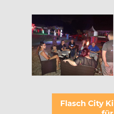
Flasch City K
für