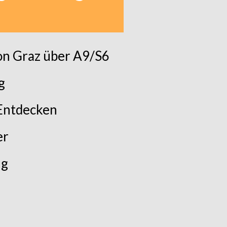
on Graz über A9/S6
g
 Entdecken
er
ng