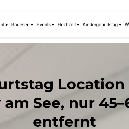
W
nt ▾
Badesee ▾
Events ▾
Hochzeit ▾
Kindergeburtstag ▾
rtstag Location 
y am See, nur 45
entfernt