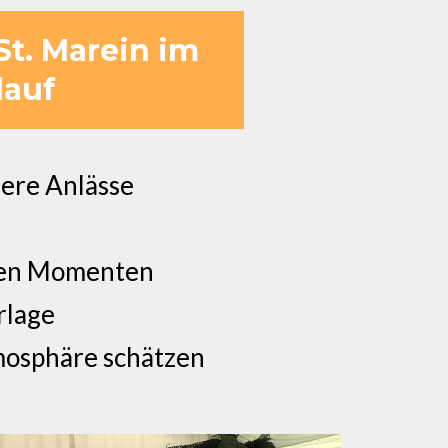
St. Marein im
lauf
dere Anlässe
amen Momenten
rlage
mosphäre schätzen