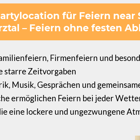
Partylocation für Feiern near 
ztal – Feiern ohne festen Ab
Familienfeiern, Firmenfeiern und beson
e starre Zeitvorgaben
arik, Musik, Gesprächen und gemeins
he ermöglichen Feiern bei jeder Wette
die eine lockere und ungezwungene At