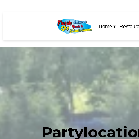
Home ▾
Restaura
Partylocatio