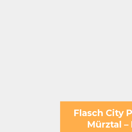
Flasch City 
Mürztal 