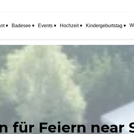
W
nt ▾
Badesee ▾
Events ▾
Hochzeit ▾
Kindergeburtstag ▾
n für Feiern near 