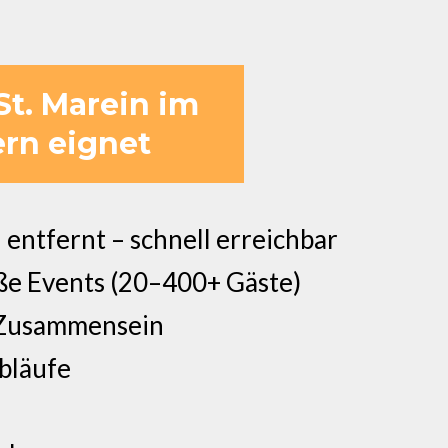
St. Marein im
ern eignet
entfernt – schnell erreichbar
oße Events (20–400+ Gäste)
s Zusammensein
bläufe