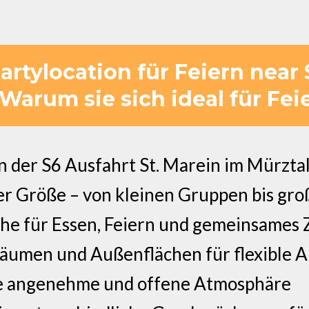
Partylocation für Feiern near 
 Warum sie sich ideal für Fei
der S6 Ausfahrt St. Marein im Mürztal 
eder Größe – von kleinen Gruppen bis gr
che für Essen, Feiern und gemeinsame
äumen und Außenflächen für flexible A
ne angenehme und offene Atmosphäre