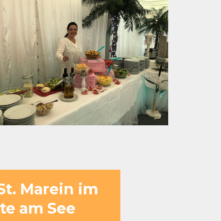
St. Marein im
te am See