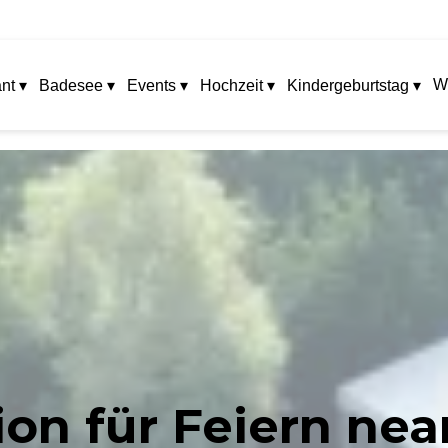
W
nt ▾
Badesee ▾
Events ▾
Hochzeit ▾
Kindergeburtstag ▾
ion für Feiern nea