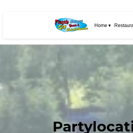
Home ▾
Restaura
Partylocat