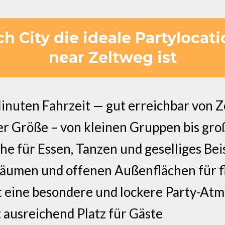
 City die ideale Partylocati
near Zeltweg ist
inuten Fahrzeit — gut erreichbar von 
eder Größe – von kleinen Gruppen bis gr
he für Essen, Tanzen und geselliges B
äumen und offenen Außenflächen für fl
t eine besondere und lockere Party-At
ausreichend Platz für Gäste