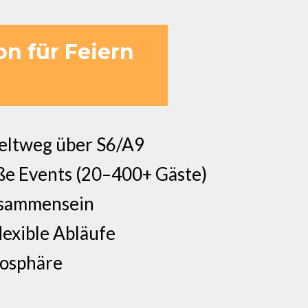
on für Feiern
Zeltweg über S6/A9
oße Events (20–400+ Gäste)
eisammensein
exible Abläufe
mosphäre