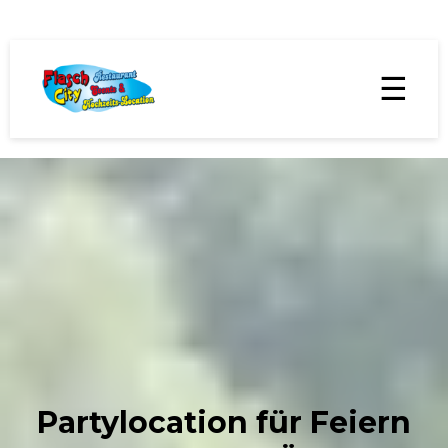
☰
Partylocation für Feiern