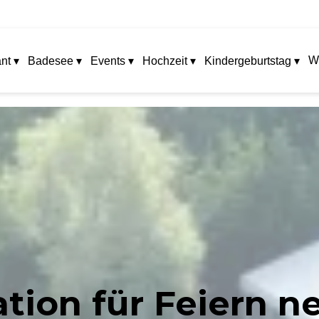
W
nt ▾
Badesee ▾
Events ▾
Hochzeit ▾
Kindergeburtstag ▾
tion für Feiern n