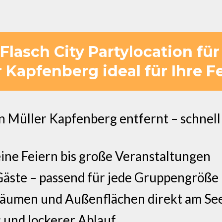
lasch City Partylocation für
 Kapfenberg ideal für Ihre Fe
Müller Kapfenberg entfernt – schnell 
eine Feiern bis große Veranstaltungen
Gäste – passend für jede Gruppengröße
räumen und Außenflächen direkt am Se
 und lockerer Ablauf