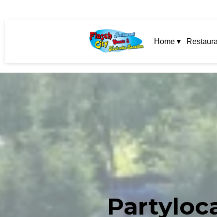
Home ▾
Restaura
Partyloca