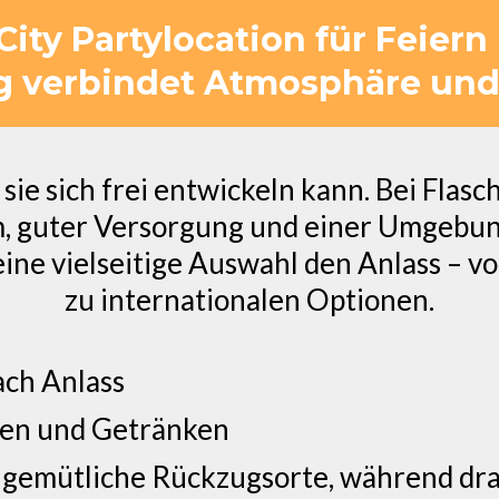
City Partylocation für Feiern
 verbindet Atmosphäre und F
 sie sich frei entwickeln kann. Bei Flas
 guter Versorgung und einer Umgebung,
eine vielseitige Auswahl den Anlass – v
zu internationalen Optionen.
ach Anlass
sen und Getränken
 gemütliche Rückzugsorte, während dr