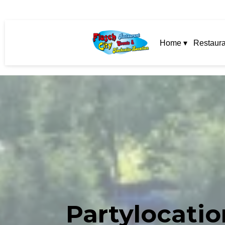
Home ▾
Restaura
Partylocatio