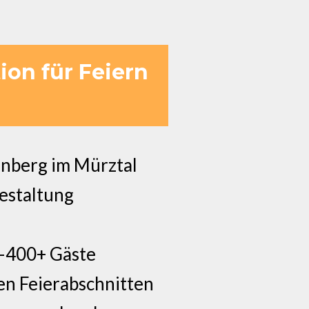
ion für Feiern
enberg im Mürztal
Gestaltung
0–400+ Gäste
en Feierabschnitten