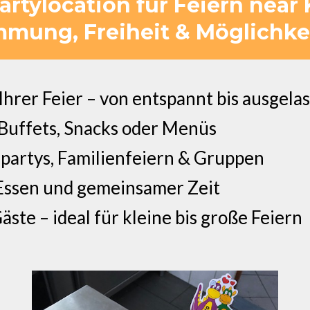
Partylocation für Feiern near
mmung, Freiheit & Möglichke
Ihrer Feier – von entspannt bis ausgela
 Buffets, Snacks oder Menüs
partys, Familienfeiern & Gruppen
 Essen und gemeinsamer Zeit
te – ideal für kleine bis große Feiern