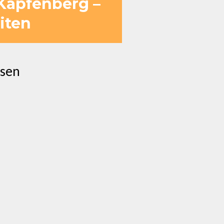
 Kapfenberg –
iten
ssen