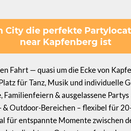
City die perfekte Partylocat
near Kapfenberg ist
en Fahrt — quasi um die Ecke von Kapf
l Platz für Tanz, Musik und individuelle 
, Familienfeiern & ausgelassene Partys
 & Outdoor-Bereichen – flexibel für 2
eal für entspannte Momente zwischen d