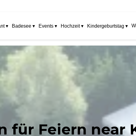
W
nt ▾
Badesee ▾
Events ▾
Hochzeit ▾
Kindergeburtstag ▾
n für Feiern near