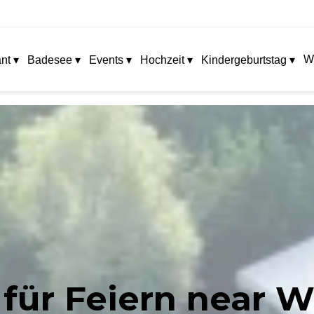
W
nt ▾
Badesee ▾
Events ▾
Hochzeit ▾
Kindergeburtstag ▾
 für Feiern near 