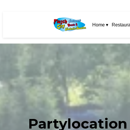
Home ▾
Restaura
Partylocation