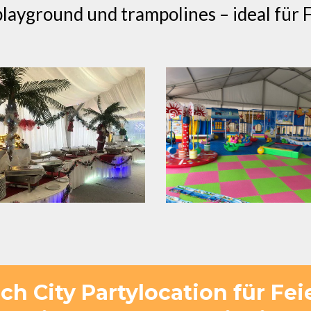
playground und trampolines – ideal für 
sch City Partylocation für Fei