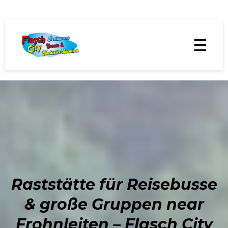
☰
Raststätte für Reisebusse
& große Gruppen near
Frohnleiten – Flasch City