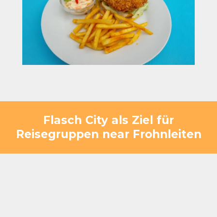
Flasch City als Ziel für
Reisegruppen near Frohnleiten
Flasch City bietet mehr als eine klassische
Raststätte. Die Lage am Badesee schafft eine
Umgebung, die perfekt zu einem entspannten
Ausflugstag passt. Statt nur kurz anzuhalten,