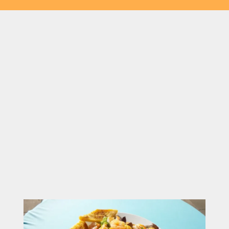
Geeignet für kurze Zwischenstopps ebenso wie
für längere Aufenthalte
Gruppen können strukturiert und stressfrei
betreut werden
Auch mehrere Busse lassen sich parallel
problemlos integrieren
Kombination aus Verpflegung, Pause und
gemeinsamer Zeit
Anpassbar an unterschiedliche Reisepläne und
Gruppengrößen