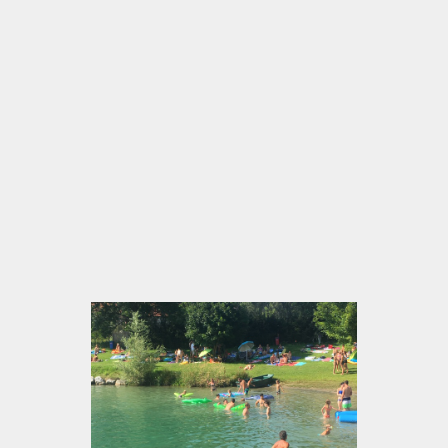
können Gruppen hier bewusst zur Ruhe kommen
und den Moment genießen.
Gerade für Reisegruppen entsteht dadurch ein
klarer Mehrwert: Die Pause wird zu einem
angenehmen Bestandteil des gesamten Ausflugs.
Die offene Anlage, die frische Luft und die
entspannte Atmosphäre sorgen dafür, dass sich
Gäste wohlfühlen und neue Energie tanken.