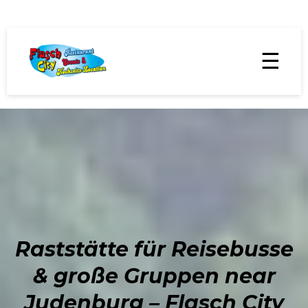
☰
Raststätte für Reisebusse
& große Gruppen near
Judenburg – Flasch City