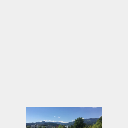
Raststätte. Die Lage am Badesee schafft einen Ort,
an dem Gruppen bewusst zur Ruhe kommen
können. Nach einem Tag voller Eindrücke bietet sich
hier die Möglichkeit, neue Energie zu tanken und die
Umgebung zu genießen.
Gerade für Reisegruppen entsteht dadurch ein
klarer Mehrwert: Statt nur kurz anzuhalten, wird
der Aufenthalt zu einem angenehmen Bestandteil
des gesamten Ausflugs. Spaziergänge, Gespräche
und die offene Umgebung sorgen dafür, dass sich
Gäste wohlfühlen und die Pause bewusst erleben.