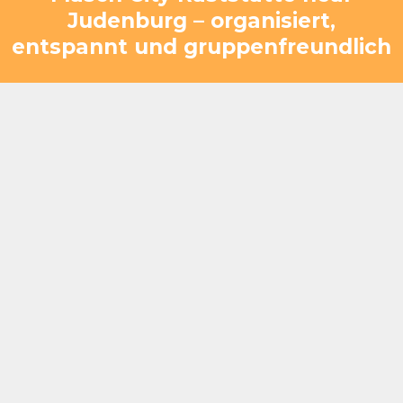
Judenburg – organisiert,
entspannt und gruppenfreundlich
Geeignet für kurze Zwischenstopps ebenso wie
für längere Aufenthalte
Gruppen können strukturiert und übersichtlich
betreut werden
Auch mehrere Busse lassen sich parallel
problemlos integrieren
Kombination aus Verpflegung, Pause und
gemeinsamer Zeit
Anpassbar an unterschiedliche Reisepläne und
Gruppengrößen