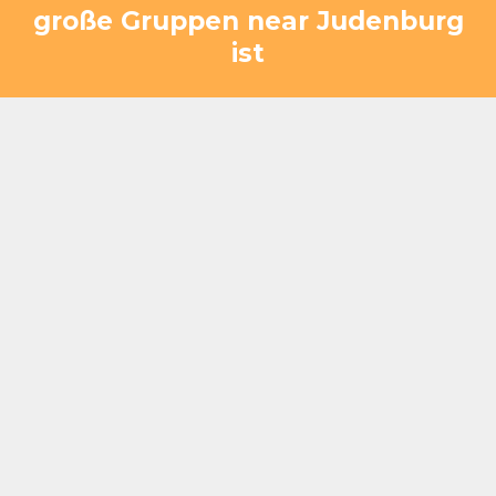
große Gruppen near Judenburg
ist
Nur 30–35 km / 35–40 Minuten Fahrzeit — gut
erreichbar von Judenburg über A9/S6
Busgerechte Zufahrt und großzügige Flächen für
eine reibungslose Organisation
Ideal für Reisegruppen, Vereine und kulturelle
Ausflüge
Effiziente Abläufe auch bei festen Zeitplänen
und mehreren Gruppen
Innen- und Außenbereiche bieten Platz für 20–
400+ Gäste gleichzeitig
Viel Raum für Bewegung und frische Luft nach