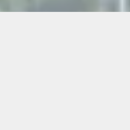
Ein kurzer Stopp bei McDonald’s St. Lorenzen im
Mürztal ist praktisch – doch für Gruppen fehlt oft
die Möglichkeit, sich wirklich kurz zu erholen.
Wenn Sie eine Raststätte für Reisebusse & große
Gruppen near McDonald’s St. Lorenzen im
Mürztal suchen, bietet Flasch City am See die
ideale Lösung – nur wenige Minuten entfernt und
optimal erreichbar.
Hier stehen klare Abläufe im Mittelpunkt:
ankommen, kurz entspannen, versorgt werden
und weiterfahren – ergänzt durch eine Lage am
See, die den Stopp deutlich angenehmer macht.