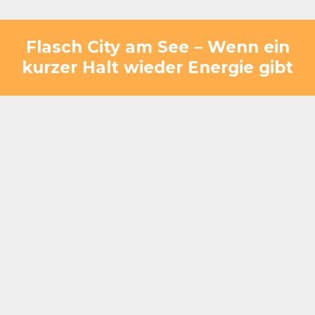
Flasch City am See – Wenn ein
kurzer Halt wieder Energie gibt
Nach einem schnellen Snack entsteht oft genau
dieser Moment: man möchte kurz sitzen, sich
sammeln und dann weiterfahren. Bei Flasch City am
See wird genau dieser Übergang spürbar.
Während Erwachsene kurz entspannen oder den
Blick auf den See genießen, nutzen Kinder die
Gelegenheit, aktiv zu werden – sie spielen auf dem
playground oder springen auf den trampolines,
bevor es weitergeht.So wird aus einem kurzen Halt
ein Moment, der neue Energie bringt und die