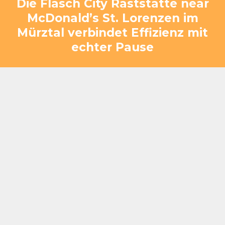
Die Flasch City Raststätte near
McDonald’s St. Lorenzen im
Mürztal verbindet Effizienz mit
echter Pause
Ein Zwischenstopp muss funktionieren – schnell,
klar und ohne Verzögerung. Genau darauf ist Flasch
City ausgelegt. Gleichzeitig entsteht hier mehr als
nur ein funktionaler Halt: eine Umgebung, die es
ermöglicht, kurz durchzuatmen und sich neu zu
sammeln.
Schnelle Ausgabe und strukturierte Abläufe für
Gruppen