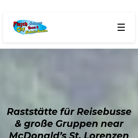
☰
Raststätte für Reisebusse
& große Gruppen near
McDonald’s St. Lorenzen