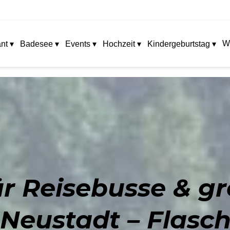
W
nt ▾
Badesee ▾
Events ▾
Hochzeit ▾
Kindergeburtstag ▾
ür Reisebusse & 
Neustadt – Flasch