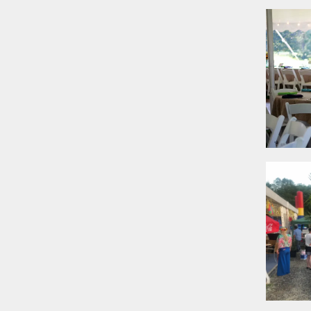
n Platz für 20–400+
hreren Gruppen und
e und flexible
ür Bewegung und
Spielplatz und