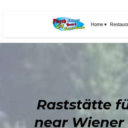
Home ▾
Restaura
Raststätte f
near Wiener 