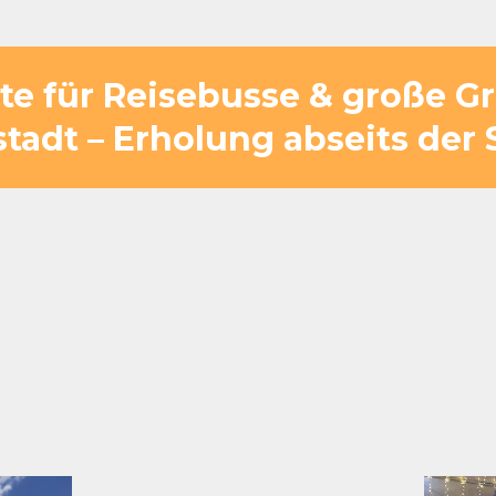
ätte für Reisebusse & große 
tadt – Erholung abseits der 
fige Anlage mit Grünflächen, offenen Bereic
entsteht ein Ort, an dem Gruppen bewuss
en Gäste die frische Luft, die Weite und de
für, dass selbst kurze Stopps erholsam un