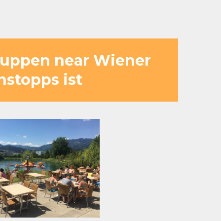
Gruppen near Wiener
nstopps ist