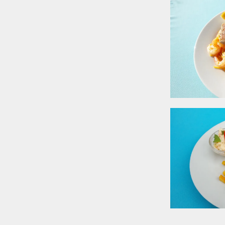
zeitig problemlos
Pause und
Reisepläne und