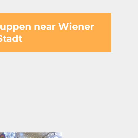
Gruppen near Wiener
Stadt
hen, sandigen Zonen und direkter
t zur Ruhe kommen können.
n Blick auf den See. Diese ruhige
d angenehm wirken.