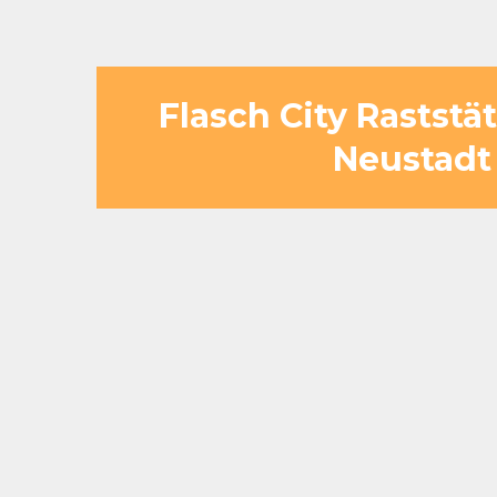
Flasch City Rastst
Neustadt 
Geeignet für kurze Zwischenstop
längere Aufenthalte
Gruppen können strukturiert und