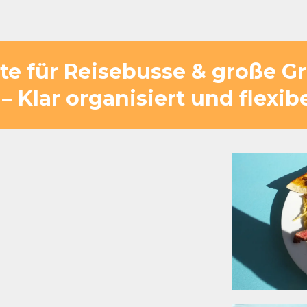
ätte für Reisebusse & große 
– Klar organisiert und flexib
ps ebenso wie für
 ohne Zeitverlust