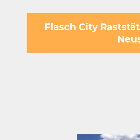
Flasch City Rastst
Neus
Flasch City bietet eine weitläu
Lage am Wasser. Dadurch 
Nach einem intensiven Tag genieß
Umgebung sorgt da