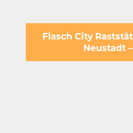
Flasch City Rastst
Neustadt –
Nur 50–60 km / ca. 60–70 Minu
Wiener Neustadt über die S6
Busgerechte Zufahrt und großzü
reibungslose Abläufe
Ideal für Reisegruppen, Stadtau