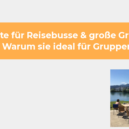
ätte für Reisebusse & große 
 Warum sie ideal für Gruppe
ten Fahrzeit von
gige Flächen für
sflüge und