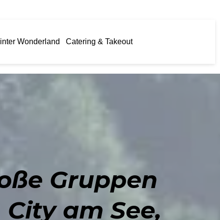
inter Wonderland
Catering & Takeout
große Gruppen
 City am See,