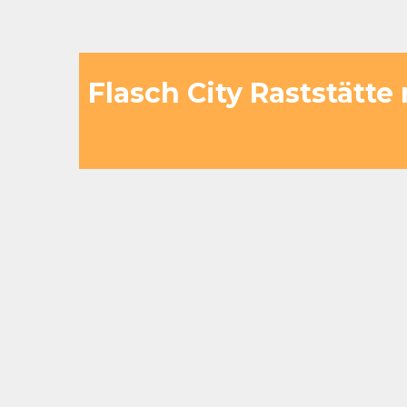
Flasch City Raststätte
Geeignet für kurze Zwischenstop
längere Aufenthalte
Gruppen können strukturiert und 