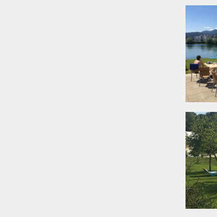
 und Eventbesucher
en Zeitplänen und
n Platz für 20–400+
che Luft nach
 entspannte Pause
n