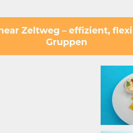
 near Zeltweg – effizient, fl
Gruppen
ps ebenso wie für
stressfrei versorgt