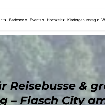
W
nt ▾
Badesee ▾
Events ▾
Hochzeit ▾
Kindergeburtstag ▾
ür Reisebusse & 
g – Flasch City am