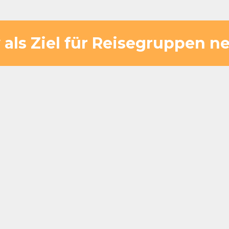
y als Ziel für Reisegruppen n
e klassische Raststätte. Durch die Lage am 
en. Nach einem intensiven Event oder einem
keit, neue Energie zu tanken und die Umge
steht dadurch ein klarer Mehrwert: Statt n
en Teil des gesamten Ausflugs. Spaziergä
ür, dass sich Gäste wohlfühlen und die Pa