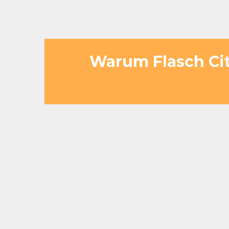
Warum Flasch City
Nur 25–30 km / ca. 30 Minuten 
erreichbar von Zeltweg über S6/A
Busgerechte Zufahrt und großzüg
reibungslose Organisation