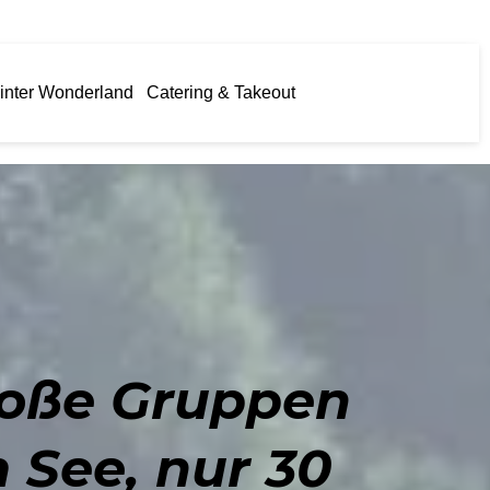
inter Wonderland
Catering & Takeout
große Gruppen
 See, nur 30