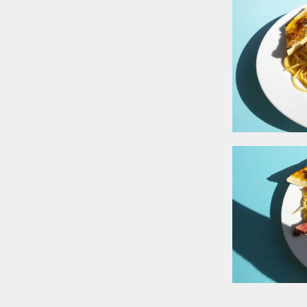
arallel problemlos
Pause und
Reisepläne und