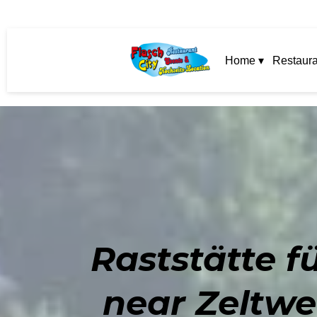
Home ▾
Restaura
Raststätte f
near Zeltwe