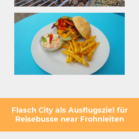
Flasch City als Ausflugsziel für
Reisebusse near Frohnleiten