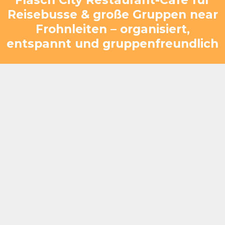
Reisebusse & große Gruppen near
Frohnleiten – organisiert,
entspannt und gruppenfreundlich
Geeignet für kurze Zwischenstopps ebenso wie
für längere Aufenthalte
Gruppen können schnell und übersichtlich
betreut werden
Auch mehrere Busse lassen sich gleichzeitig
problemlos integrieren
Kombination aus Verpflegung, Pause und
gemeinsamer Zeit
Anpassbar für unterschiedliche Gruppengrößen
von 20 bis über 400 Personen