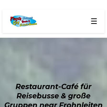
☰
Restaurant-Café für
Reisebusse & große
Gruppen near Frohnleiten