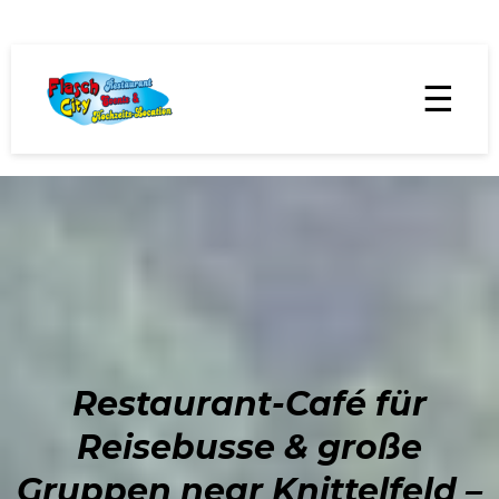
☰
Restaurant-Café für
Reisebusse & große
Gruppen near Knittelfeld –