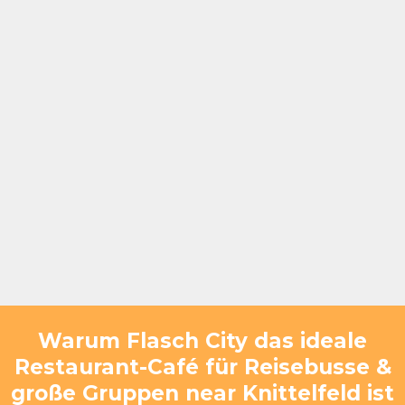
Genau hier bietet Flasch City am See die ideale
Lösung. Als vielseitiges Restaurant-Café für
Reisebusse & große Gruppen near Knittelfeld ist
Flasch City in nur etwa 30–35 Minuten
erreichbar und verbindet strukturierte Abläufe
mit einer entspannten Umgebung direkt am
Badesee.
Warum Flasch City das ideale
Restaurant-Café für Reisebusse &
große Gruppen near Knittelfeld ist