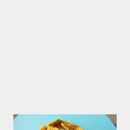
entsteht ein Ort, an dem Gruppen bewusst zur Ruhe
kommen können. Nach einem aktiven Tag, einem
Stadtbesuch oder einem Ausflug in die Umgebung
bietet sich hier die Möglichkeit, neue Energie zu
tanken und die Umgebung zu genießen.
Gerade für Reisegruppen entsteht dadurch ein
spürbarer Mehrwert: Statt nur kurz anzuhalten,
wird der Aufenthalt zu einem entspannten Teil des
gesamten Ausflugs. Spaziergänge, Gespräche und
die offene Umgebung sorgen dafür, dass sich Gäste
wohlfühlen und die Pause bewusst erleben.