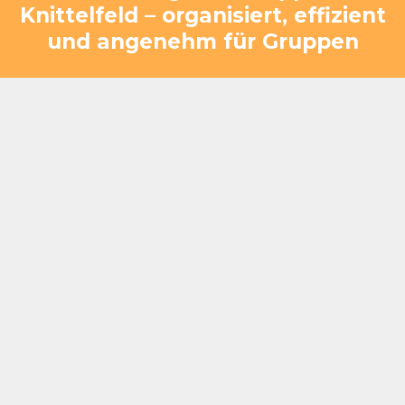
Knittelfeld – organisiert, effizient
und angenehm für Gruppen
Geeignet für kurze Zwischenstopps ebenso wie
für längere Aufenthalte
Gruppen können schnell und strukturiert
betreut werden
Auch mehrere Busse lassen sich gleichzeitig
problemlos integrieren
Kombination aus Verpflegung, Pause und
gemeinsamer Zeit
Anpassbar für unterschiedliche Gruppengrößen
von 20 bis über 400 Personen