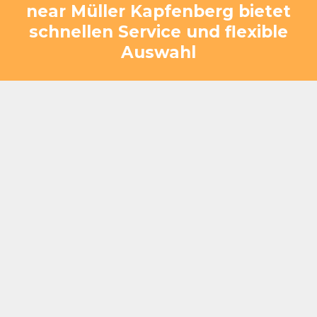
near Müller Kapfenberg bietet
schnellen Service und flexible
Auswahl
Gerade nach einem kurzen, aber intensiven
Einkauf ist es wichtig, dass alles direkt
funktioniert. Bei Flasch City greifen Service und
Küche ineinander, sodass Gruppen ohne
Verzögerung versorgt werden und gleichzeitig
entspannt sitzen können. Die Auswahl ist
vielseitig und deckt unterschiedliche Wünsche
gleichzeitig ab – von herzhaften Gerichten bis hin
zu leichten Optionen.
Schnelle Ausgabe und gruppenfreundliche