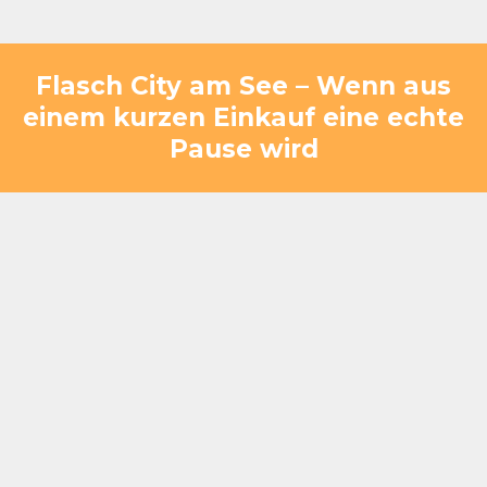
Flasch City am See – Wenn aus
einem kurzen Einkauf eine echte
Pause wird
Nach einem schnellen Einkauf entsteht oft genau
dieser Kontrast: Man war in Bewegung, hat erledigt,
entschieden – und plötzlich braucht man einen
Moment zum Ankommen. Bei Flasch City am See
passiert dieser Übergang fast automatisch.
Während Erwachsene sich setzen, durchatmen und
den Blick auf den See genießen, bewegen sich
Kinder frei – sie spielen auf dem playground oder
springen auf den trampolines, voller Energie nach