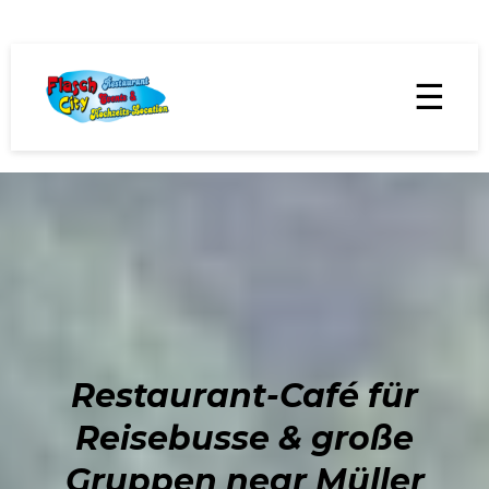
☰
Restaurant-Café für
Reisebusse & große
Gruppen near Müller