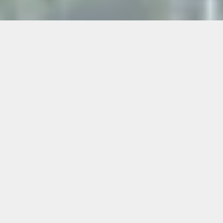
Ein Einkauf bei Müller Kapfenberg ist oft schnell
erledigt – doch danach entsteht genau dieser
Moment, in dem man kurz abschalten und etwas
Gutes genießen möchte. Wenn Sie ein
Restaurant-Café für Reisebusse & große Gruppen
near Müller Kapfenberg suchen, ist Flasch City
am See der ideale nächste Halt – nur wenige
Minuten entfernt und optimal für Gruppen
vorbereitet.
Ob Busreise, organisierter Stopp oder größere
Gruppe: Bei Flasch City treffen klare Abläufe auf
eine ruhige Umgebung direkt am See, die den
Übergang vom Einkaufsmodus zu einer