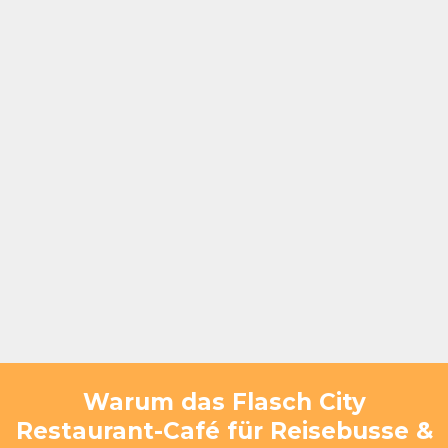
entspannten Pause spürbar macht.
Warum das Flasch City
Restaurant-Café für Reisebusse &