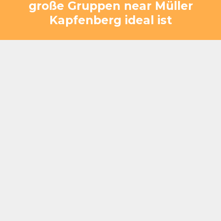
große Gruppen near Müller
Kapfenberg ideal ist
Nur wenige Minuten von Müller Kapfenberg
entfernt – direkte Anbindung über die S6 im
Mürztal
Großzügige Busparkplätze für schnelles
Ankommen und Weiterfahren
Kapazität für 20–400+ Gäste – perfekt für
große Gruppen
Effiziente Abläufe für schnellen und
reibungslosen Service
Barrierefreie Zugänge und weitläufige Flächen
Lage am Badesee sorgt für eine erholsame Pause