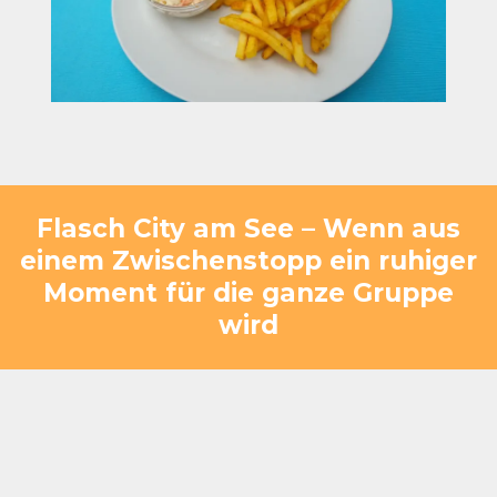
Flasch City am See – Wenn aus
einem Zwischenstopp ein ruhiger
Moment für die ganze Gruppe
wird
Was als logistischer Halt geplant ist, verändert sich
bei Flasch City am See oft ganz natürlich. Die
Gruppe kommt an, verteilt sich entspannt – einige
setzen sich direkt, andere gehen ein paar Schritte