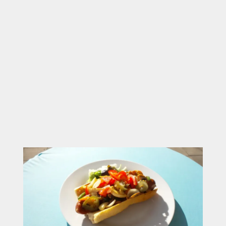
Richtung See, manche genießen einfach kurz die
Ruhe.
Gerade nach einem aktiven Tag in der
Südsteiermark entsteht hier ein Übergang, der sich
nicht organisiert anfühlt, sondern
selbstverständlich: von Bewegung zu einem kurzen
Innehalten am See, bevor die Reise weitergeht.