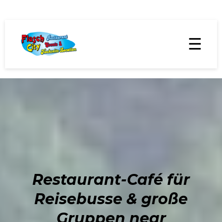
☰
Restaurant-Café für
Reisebusse & große
Gruppen near