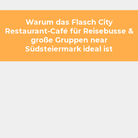
Warum das Flasch City
Restaurant-Café für Reisebusse &
große Gruppen near
Südsteiermark ideal ist
Nur wenige Minuten von der Südsteiermark
entfernt – direkte Anbindung über die S6
(Ausfahrt St. Marein im Mürztal)
Große, busfreundliche Parkflächen für einfaches
Ankommen und Abfahren
Kapazität für große Gruppen (20–400+ Gäste)
– auch kurzfristig planbar