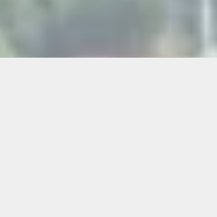
Die Südsteiermark steht für genussvolle Ausflüge:
Weinverkostungen, sanfte Hügel und entspannte
Tage zwischen Reben und Panorama. Wenn Sie
ein Restaurant-Café für Reisebusse & große
Gruppen near Südsteiermark suchen, ist Flasch
City am See der ideale nächste Halt – nur wenige
Minuten entfernt und perfekt auf Gruppen
vorbereitet.