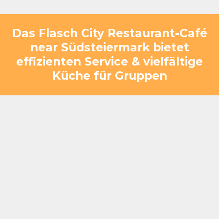
Das Flasch City Restaurant-Café
near Südsteiermark bietet
effizienten Service & vielfältige
Küche für Gruppen
Gerade bei großen Gruppen zählt eines besonders:
dass alles funktioniert. Küche, Service und
Organisation greifen bei Flasch City ineinander,
damit Ihre Gruppe entspannt essen kann, ohne Zeit
zu verlieren. Von herzhaften Klassikern wie
Backhendl und Schweinsbraten über saftige Burger
und Steaks bis hin zu italienischer Pasta, Tapas oder
leichten Gerichten – die Auswahl ist groß genug, um
unterschiedlichste Geschmäcker gleichzeitig