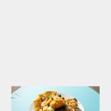
zufriedenzustellen.
Gruppenfreundliche Menüoptionen und flexible
Zusammenstellungen
Schnelle Ausgabe auch bei hoher Gästeanzahl
Große Innenbereiche & weitläufiger Gastgarten
direkt am See
Ideal für kurze Stopps oder längere Aufenthalte
mit Ihrer Gruppe