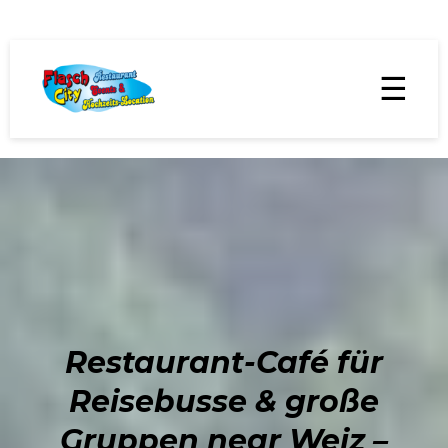
☰
Restaurant-Café für
Reisebusse & große
Gruppen near Weiz –