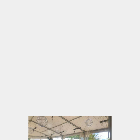
Flasch City bietet eine weitläufige Anlage mit
Grünflächen, offenen Bereichen, sandigen Zonen
und direkter Lage am Wasser. Dadurch entsteht ein
Ort, an dem Gruppen bewusst zur Ruhe kommen
können.
Nach einem entspannten Tag genießen Gäste die
frische Luft, die Weite und den Blick auf den See.
Diese Umgebung verstärkt das Gefühl von Erholung
und macht jeden Zwischenstopp besonders
angenehm.