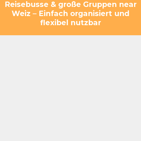
Reisebusse & große Gruppen near
Weiz – Einfach organisiert und
flexibel nutzbar
Geeignet für kurze Stopps ebenso wie für längere
Aufenthalte
Gruppen können effizient und ohne Hektik
betreut werden
Mehrere Busse lassen sich gleichzeitig
problemlos integrieren
Kombination aus Verpflegung, Pause und
Organisation
Flexible Abläufe für unterschiedliche Zeitpläne
und Gruppengrößen