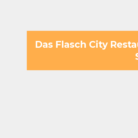
Das Flasch City Rest
Gerade bei großen Gruppen ist
ineinander, sodass Ihre Gruppe 
Auswahl reicht von regionalen K