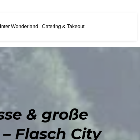
inter Wonderland
Catering & Takeout
sse & große
– Flasch City