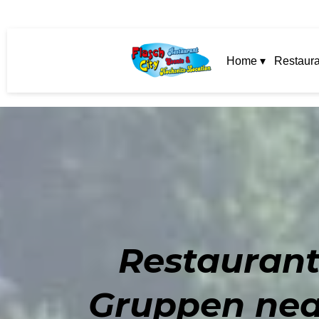
Home ▾
Restaura
Restaurant
Gruppen near