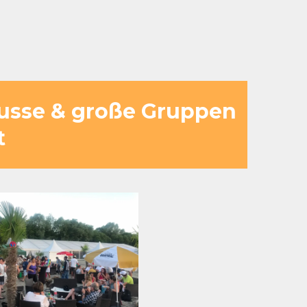
e am See und einer Umgebung, die
busse & große Gruppen
t