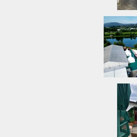
erfekt für große
en und reibungslosen
äufige Flächen
tspannte Pause nach
nd und trampolines –