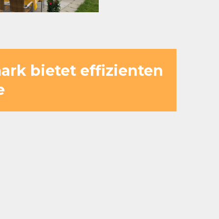
rk bietet effizienten
e
City greifen Küche und Service
dem entspannt genießen kann. Die
ten – ideal, um unterschiedliche