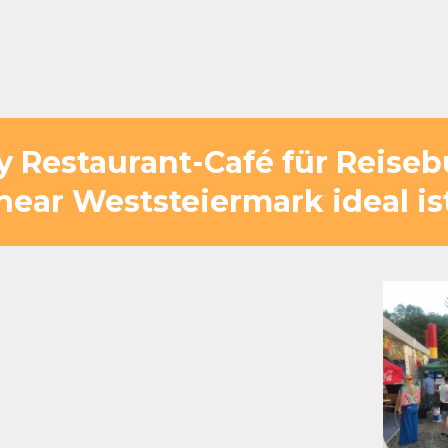
ig wohlfühlt – mit viel Platz, direkter Lag
den Zwischenstopp angenehm macht.
y Restaurant-Café für Reise
near Weststeiermark ideal is
ststeiermark
 die S6 im Mürztal
hnelles und