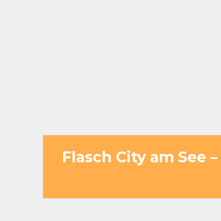
Flasch City am See 
Ein Zwischenstopp ist oft nur