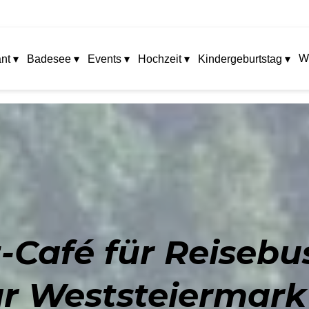
W
nt ▾
Badesee ▾
Events ▾
Hochzeit ▾
Kindergeburtstag ▾
-Café für Reisebu
 Weststeiermark 