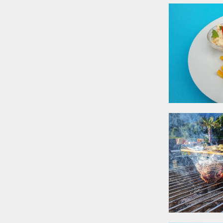
n und flexible
r Gästeanzahl
und außen direkt am
 geschützt im
 gutem Wetter