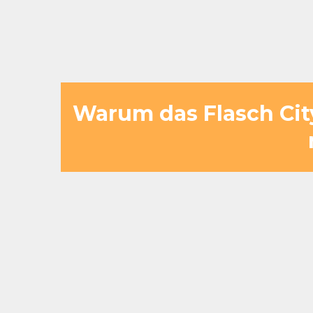
und sich Ihre Gruppe gleichzeit
Warum das Flasch Cit
Nur wenige Minuten von der We
entfernt – direkte Anbindung über
Großzügige Busparkplätze für sc