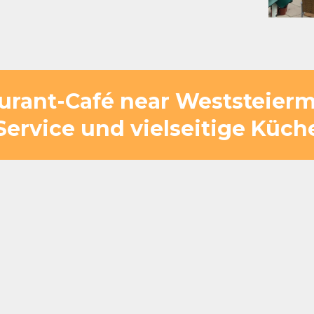
aurant-Café near Weststeierma
Service und vielseitige Küch
 Verlässlichkeit entscheidend. Bei Flasch 
ohne Verzögerung versorgt wird und trotz
lassikern bis hin zu internationalen Gerich
Geschmäcker gleichzeitig abzudecken.