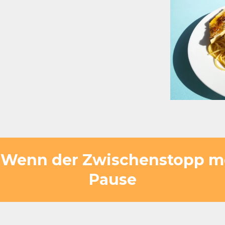
– Wenn der Zwischenstopp me
Pause
 eingeplant – doch bei Flasch City am See v