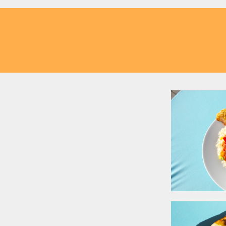
taurant/Cafe in Obersteiermar
internationale Küche
s und knusprigem
 italienische Pasta-
en Tapas, Mexican
insbraten – bei uns
was Herzhaftes und
le Highlights