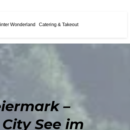
inter Wonderland
Catering & Takeout
eiermark –
City See im