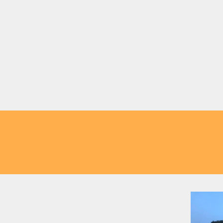
 und regionale Köstlichkeiten direkt am k
annen sowie Spielplatz & Trampolinen für di
Ausflügler und Genießer.
ty Restaurant/Cafe in Obers
Ihnen passt
rt St. Marein –