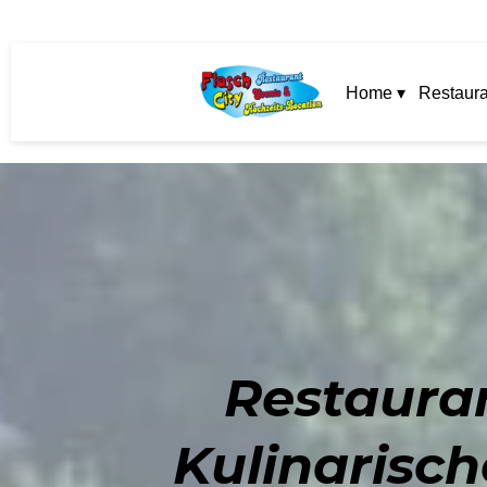
Home ▾
Restaura
Restauran
Kulinarisc