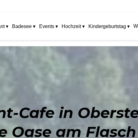
W
nt ▾
Badesee ▾
Events ▾
Hochzeit ▾
Kindergeburtstag ▾
t-Cafe in Oberst
he Oase am Flasch 