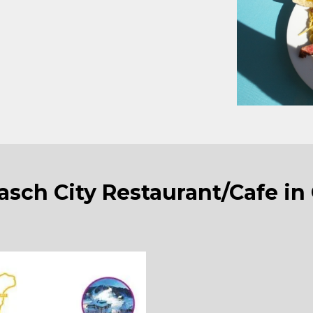
täten,
henden Drinks
eklatsch, Feierabend
onen)
lasch City Restaurant/Cafe i