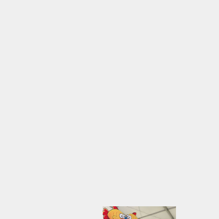
zentral & einfach erreichbar
Ideal nach Wanderungen, Ausfl
entspannten Tagen in den Bergen
Großer kostenloser Parkplatz, bar
kinderfreundlich (Spielplatz & Tra
Hunde willkommen – Spaziergang
Bei jedem Wetter gemütlich: üb
Gastgarten, Indoor-Bereiche & of