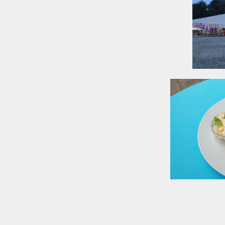
ügen oder
rierefrei,
mpoline inklusive!)
 am See inklusive
erdachter
fene Flächen