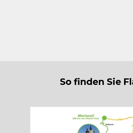
Große Auswahl an Kaffeespeziali
hausgemachten Kuchen & erfrisc
Perfekt für Mittagspause, Kaffe
oder Gruppen (bis 300–400 Pers
So finden Sie F