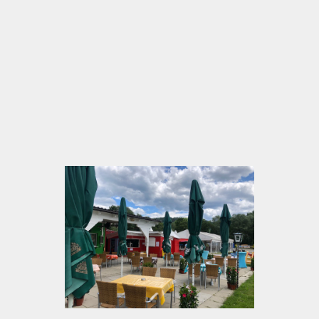
Großer kostenloser Parkplatz, barrierefrei,
kinderfreundlich (Spielplatz & Trampoline
inklusive!)
Hunde willkommen – Spaziergang am See
inklusive
Bei jedem Wetter gemütlich: überdachter
Gastgarten, Indoor-Bereiche & offene Flächen