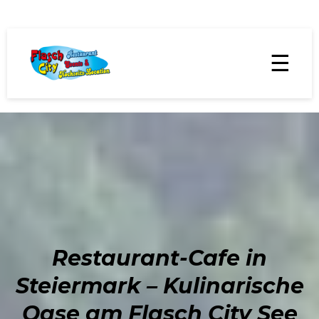
☰
Restaurant-Cafe in
Steiermark – Kulinarische
Oase am Flasch City See