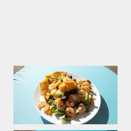
Tägliche Tagesgerichte & saisonale Highlights
Große Auswahl an Kaffeespezialitäten,
hausgemachten Kuchen & erfrischenden Drinks
Perfekt für Mittagspause, Kaffeeklatsch,
Feierabend oder Gruppen (bis 300–400
Personen)