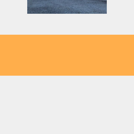
Das Flasch City Restaurant/Cafe
bei Steiermark bietet frische und
internationale Küche
Von saftigen American Burgers und knusprigem
Backhendl über zarte Steaks und italienische
Pasta-Kreationen bis hin zu würzigen Tapas,
Mexican Specials oder klassischem
Schweinsbraten – bei uns gibt's für jeden
Geschmack etwas Herzhaftes und Frisches!