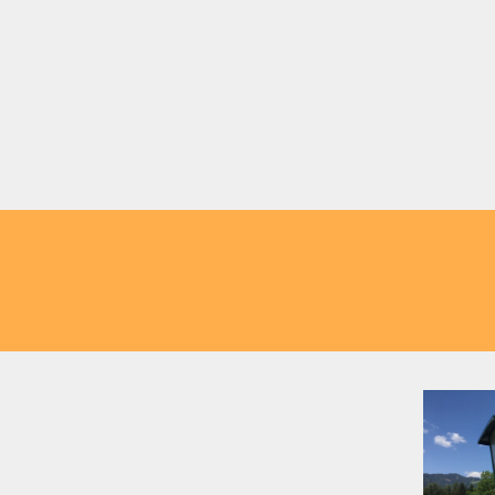
und regionale Köstlichkeiten direkt am kris
 ob nach einem Stadtbummel, Burgbesuch 
 Restaurant/Cafe near Kapfe
passt
 – quasi um die