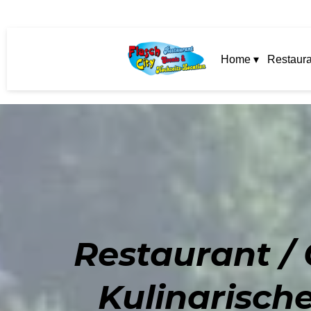
Home ▾
Restaura
Restaurant /
Kulinarisch