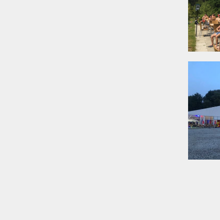
 oder
See genießen, richtig
inderfreundlich
)
 am See inklusive
rdacht + Indoor-