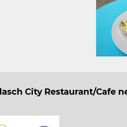
le Highlights
täten,
henden Drinks
eklatsch, Feierabend
onen)
Flasch City Restaurant/Cafe 