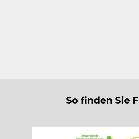
Tägliche Tagesgerichte & saisona
Große Auswahl an Kaffeespeziali
hausgemachten Kuchen & erfrisc
Perfekt für Mittagspause, Kaffe
oder Gruppen (bis 300–400 Pers
So finden Sie 