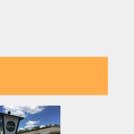
tallklaren Badesee, mit viel Platz
oder einfach so.
nberg perfekt zu Ihnen