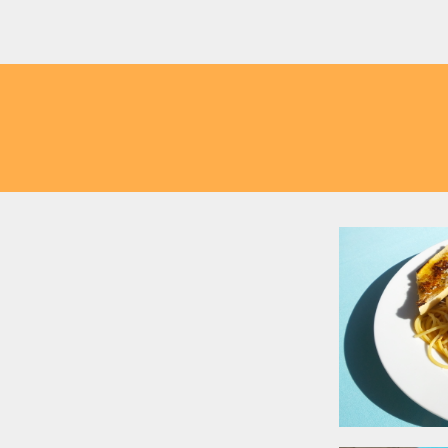
staurant/Cafe bei Kapfenberg
internationale Küche
ers und knusprigem
 italienische Pasta-
xican Dishes, Tapas
– bei uns gibt's für
tes und Frisches!