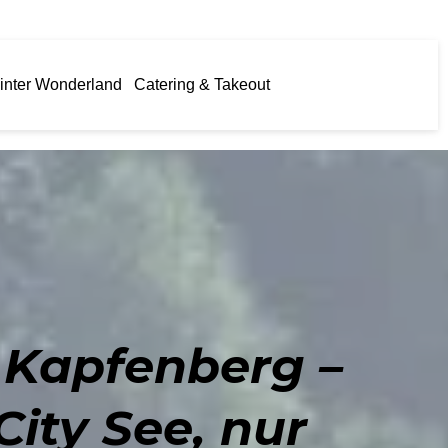
inter Wonderland
Catering & Takeout
 Kapfenberg –
ity See, nur