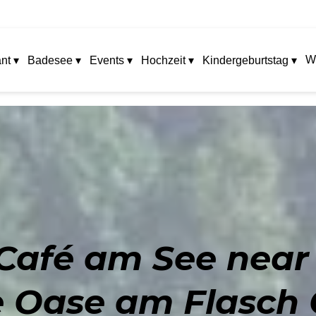
W
nt ▾
Badesee ▾
Events ▾
Hochzeit ▾
Kindergeburtstag ▾
 Café am See near
e Oase am Flasch C