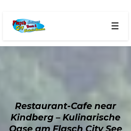
☰
Restaurant-Cafe near
Kindberg – Kulinarische
Oase am Flasch City See