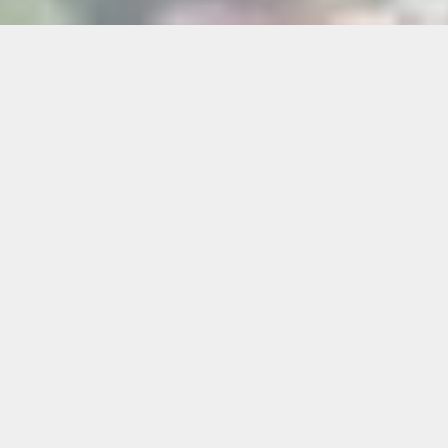
Kindberg ist so einladend: die umgebenden
Wälder, die gemütlichen Wege, die kleinen Feste
und die herzliche Atmosphäre machen es zu
einem echten Wohlfühlort für alle, die Natur und
Gemeinschaft schätzen. Und wenn Sie nach
einem Waldspaziergang, einem entspannten Tag
oder einfach einem guten Essen Lust auf mehr
haben?
Dann ist unser Restaurant-Cafe am Flasch City
See der ideale nächste Halt – nur ca. 15 Minuten
Fahrt (über S6 oder lokale Straßen), superleicht
zu erreichen und garantiert einen kleinen Umweg
wert.