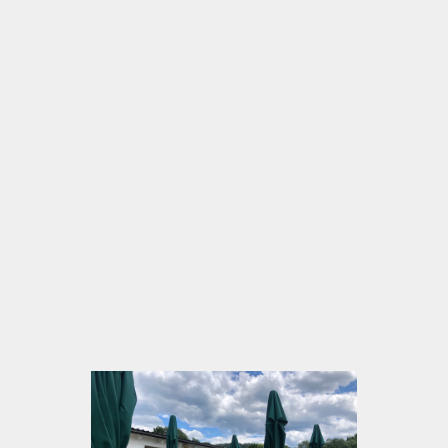
Ecke von Kindberg im Mürztal
Ideal nach Waldspaziergang, Ortsbummel oder
einem kleinen Fest: Beine vertreten, See genießen,
richtig gut essen
Großer kostenloser Parkplatz, barrierefrei,
kinderfreundlich (Spielplatz & Trampoline
inklusive!)
Hunde willkommen – kurzer Spaziergang am
See inklusive
Bei jedem Wetter gemütlich: überdachter
Gastgarten, Indoor-Bereiche & offene Flächen