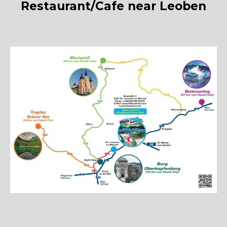
Restaurant/Cafe near Leoben