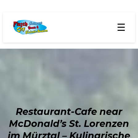
☰
Restaurant-Cafe near
McDonald’s St. Lorenzen
im Mürztal – Kulinarische