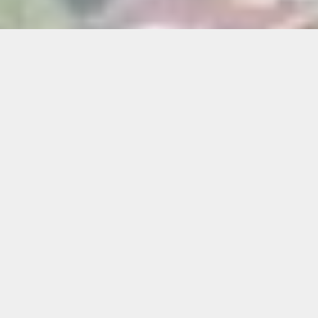
Ein schneller Stopp bei McDonald's St. Lorenzen
im Mürztal ist praktisch – doch manchmal
möchte man danach noch etwas mehr genießen:
frisches Essen, entspannte Atmosphäre und ein
bisschen Zeit zum Durchatmen.
Genau dann ist unser Restaurant-Cafe am Flasch
City am See der ideale nächste Halt – nur wenige
Minuten entfernt, superleicht erreichbar und
garantiert einen kleinen Abstecher wert.