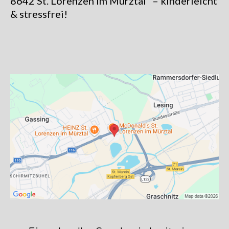
8642 St. Lorenzen im Mürztal“ – kinderleicht
& stressfrei!