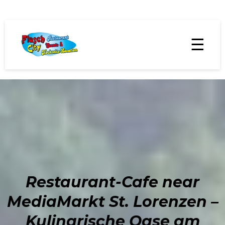
☰
Restaurant-Cafe near
MediaMarkt St. Lorenzen –
Kulinarische Oase am