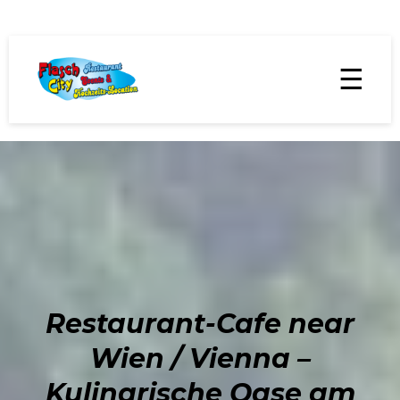
☰
Restaurant-Cafe near
Wien / Vienna –
Kulinarische Oase am