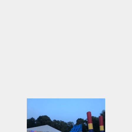
Ideal nach Stephansdom-Besuch, Prater-Runde
oder Naschmarkt-Bummel: Beine vertreten, See
genießen, richtig gut essen
Großer kostenloser Parkplatz, barrierefrei,
kinderfreundlich (Spielplatz & Trampoline
inklusive!)
Hunde willkommen – kurzer Spaziergang am
See inklusive
Bei jedem Wetter gemütlich: überdachter
Gastgarten, Indoor-Bereiche & offene Flächen