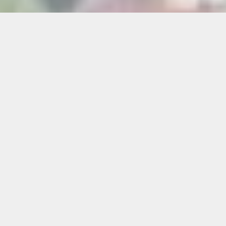
Wien ist eine Stadt voller Magie: der
Stephansdom, der Prater mit seinem Riesenrad,
der Naschmarkt mit seinen Aromen, die
Kaffeehäuser, der Donaukanal und die grünen
Parks wie der Prater oder Türkenschanzpark –
ein Ort, der immer wieder neu entdeckt werden
will. Und wenn Sie aus dem Stadttrubel raus
wollen, nach einem Naschmarkt-Bummel, einem
Kaffeehaus-Besuch oder einem Tag voller
Sightseeing Lust auf frische Luft und etwas
wirklich Gutes haben?
Dann ist unser Restaurant-Cafe am Flasch City
See der ideale Ausflug – nur ca. 1 Stunde Fahrt