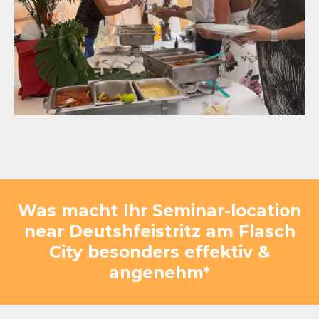
Was macht Ihr Seminar-location
near Deutshfeistritz am Flasch
City besonders effektiv &
angenehm*