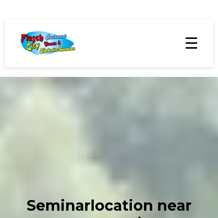
☰
Seminarlocation near