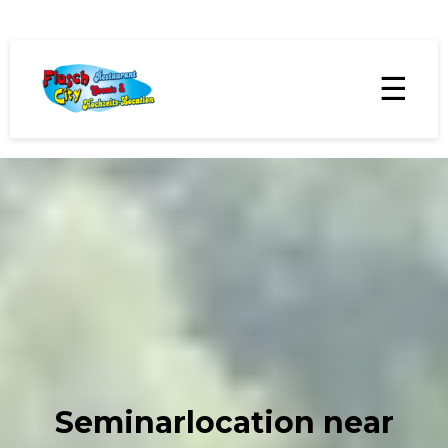
☰
Seminarlocation near