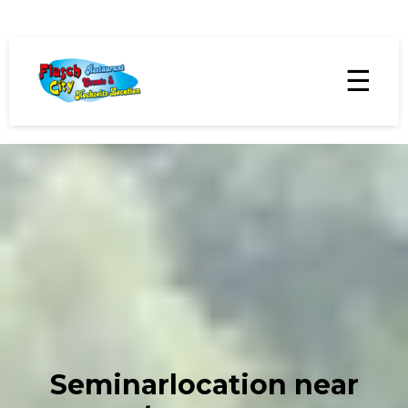
☰
Seminarlocation near