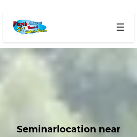
☰
Seminarlocation near