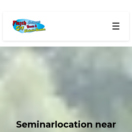
☰
Seminarlocation near