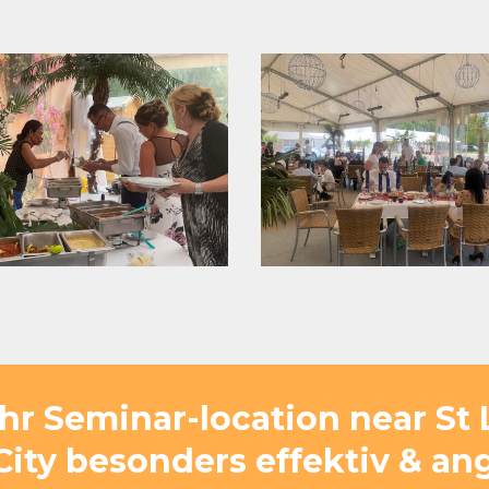
hr Seminar-location near St
City besonders effektiv & 