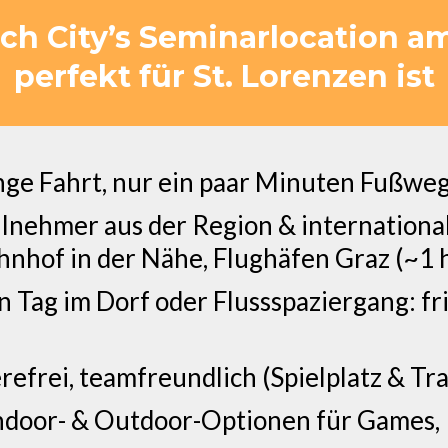
h City’s Seminarlocation am
perfekt für St. Lorenzen ist
ange Fahrt, nur ein paar Minuten Fußwe
ilnehmer aus der Region & internationa
hnhof in der Nähe, Flughäfen Graz (~1 
n Tag im Dorf oder Flussspaziergang: f
erefrei, teamfreundlich (Spielplatz & 
Indoor- & Outdoor-Optionen für Games,