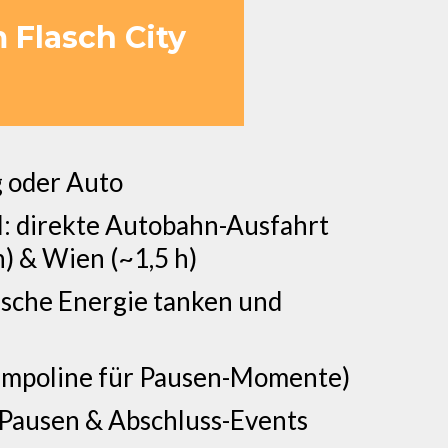
 Flasch City
g oder Auto
l: direkte Autobahn-Ausfahrt
h) & Wien (~1,5 h)
rische Energie tanken und
Trampoline für Pausen-Momente)
 Pausen & Abschluss-Events