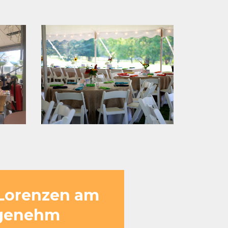
 Lorenzen am
angenehm