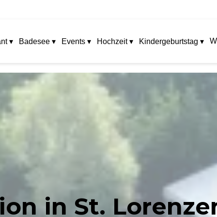
W
nt ▾
Badesee ▾
Events ▾
Hochzeit ▾
Kindergeburtstag ▾
on in St. Lorenze