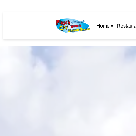
Home ▾
Restaura