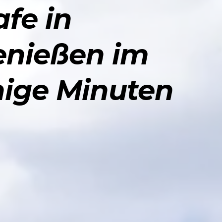
fe in
enießen im
nige Minuten