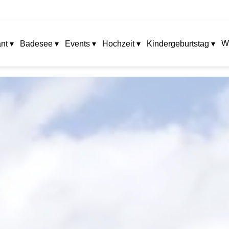
W
nt ▾
Badesee ▾
Events ▾
Hochzeit ▾
Kindergeburtstag ▾