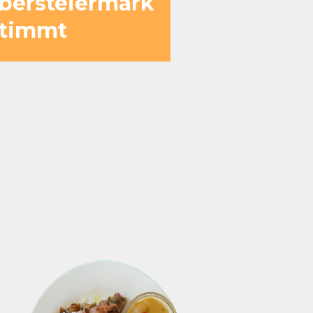
Obersteiermark
stimmt