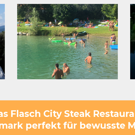
 Flasch City Steak Restaura
mark perfekt für bewusste 