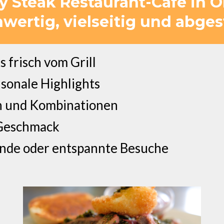
ty Steak Restaurant-Cafe in 
hwertig, vielseitig und abge
 frisch vom Grill
isonale Highlights
en und Kombinationen
 Geschmack
ende oder entspannte Besuche