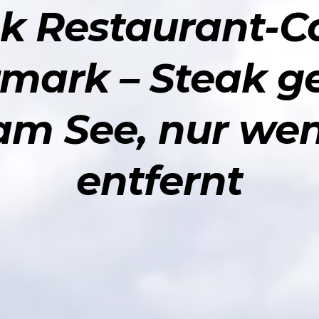
k Restaurant-Ca
rmark – Steak g
 am See, nur we
entfernt