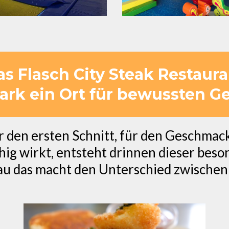
 Flasch City Steak Restaura
ark ein Ort für bewussten Ge
ür den ersten Schnitt, für den Geschmac
hig wirkt, entsteht drinnen dieser beso
au das macht den Unterschied zwischen