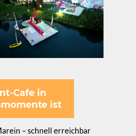
nt-Cafe in
smomente ist
arein – schnell erreichbar