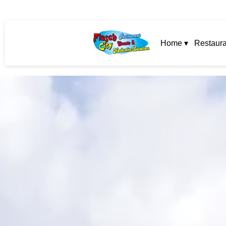
Home ▾
Restaura