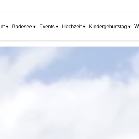
W
nt ▾
Badesee ▾
Events ▾
Hochzeit ▾
Kindergeburtstag ▾