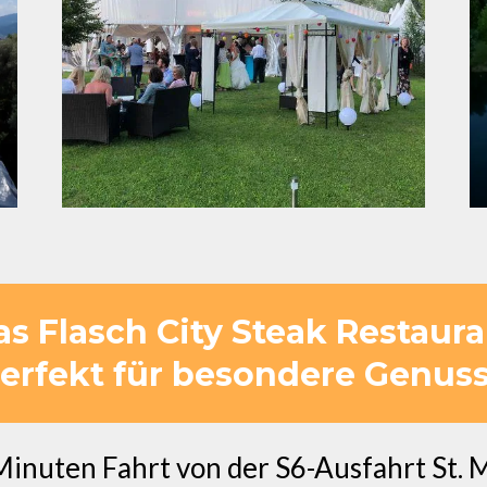
 Flasch City Steak Restaura
perfekt für besondere Genus
Minuten Fahrt von der S6-Ausfahrt St. M