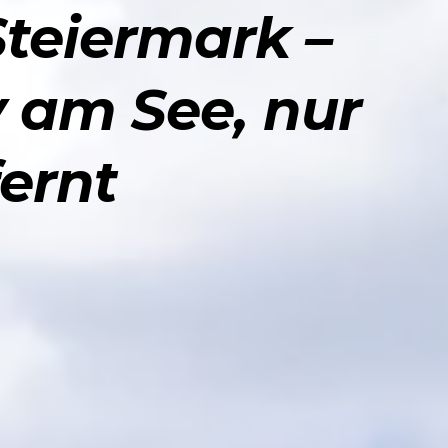
Steiermark –
y am See, nur
fernt