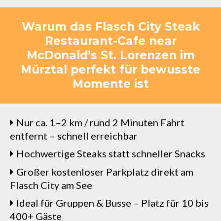
Warum das Flasch City Steak
Restaurant-Cafe near
McDonald’s St. Lorenzen im
Mürztal perfekt für bewusste
Momente ist
Nur ca. 1–2 km / rund 2 Minuten Fahrt
entfernt – schnell erreichbar
Hochwertige Steaks statt schneller Snacks
Großer kostenloser Parkplatz direkt am
Flasch City am See
Ideal für Gruppen & Busse – Platz für 10 bis
400+ Gäste