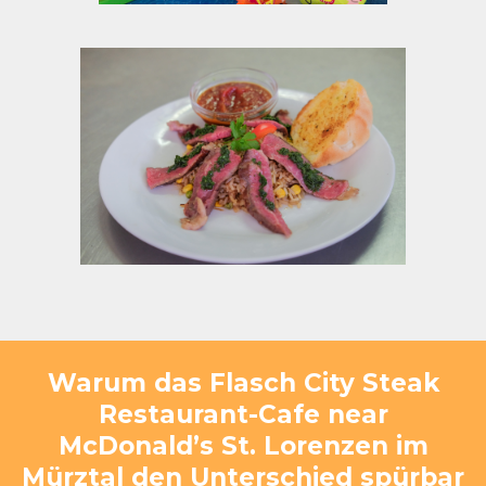
Warum das Flasch City Steak
Restaurant-Cafe near
McDonald’s St. Lorenzen im
Mürztal den Unterschied spürbar