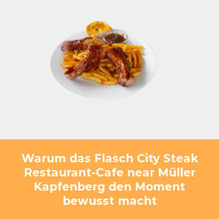
Warum das Flasch City Steak
Restaurant-Cafe near Müller
Kapfenberg den Moment
bewusst macht