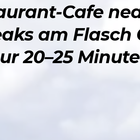
urant-Cafe nea
eaks am Flasch 
nur 20–25 Minute