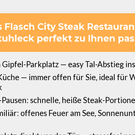
Flasch City Steak Restauran
tuhleck perfekt zu Ihnen pas
ipfel-Parkplatz — easy Tal-Abstieg in
che — immer offen für Sie, ideal für 
k
n-Pausen: schnelle, heiße Steak-Portion
iliär: offenes Feuer am See, Sonnenunt