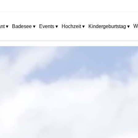
W
nt ▾
Badesee ▾
Events ▾
Hochzeit ▾
Kindergeburtstag ▾