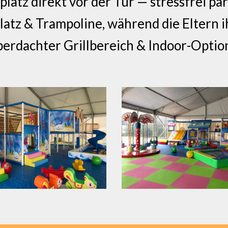
latz direkt vor der Tür — stressfrei p
latz & Trampoline, während die Eltern 
berdachter Grillbereich & Indoor-Opti