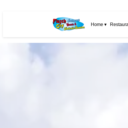
Home ▾
Restaura