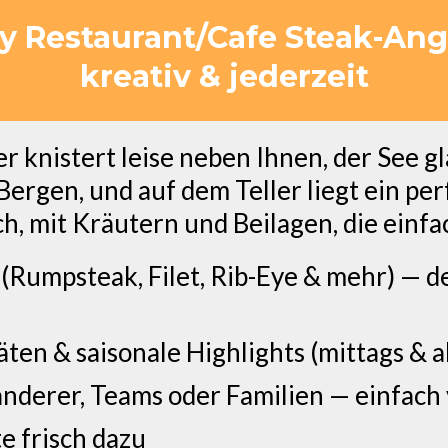
ty Restaurant/Cafe Steak-Ang
kreativ & jederzeit
uer knistert leise neben Ihnen, der See 
ergen, und auf dem Teller liegt ein perf
h, mit Kräutern und Beilagen, die einfa
 (Rumpsteak, Filet, Rib-Eye & mehr) — d
äten & saisonale Highlights (mittags & 
nderer, Teams oder Familien — einfach
e frisch dazu