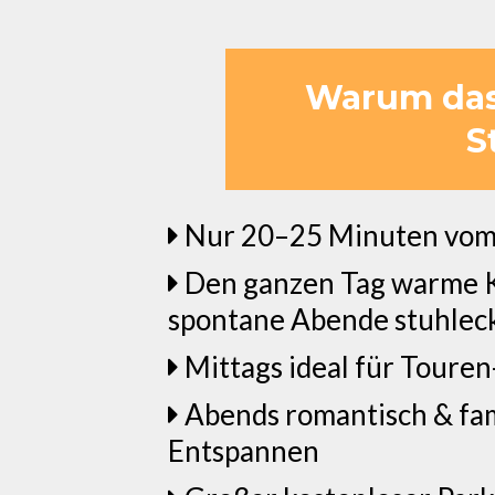
Warum das 
S
Nur 20–25 Minuten vom G
Den ganzen Tag warme Kü
spontane Abende stuhlec
Mittags ideal für Toure
Abends romantisch & fam
Entspannen