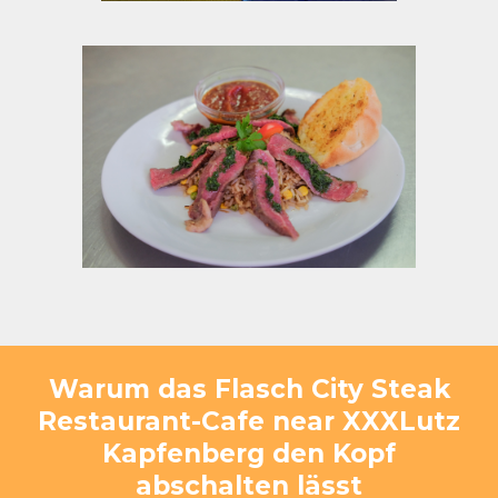
Warum das Flasch City Steak
Restaurant-Cafe near XXXLutz
Kapfenberg den Kopf
abschalten lässt